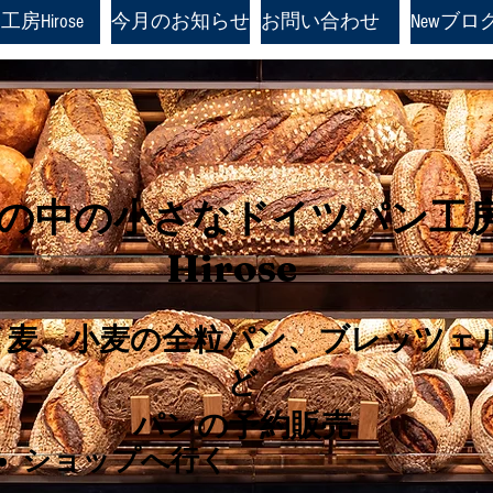
房Hirose
今月のお知らせ
お問い合わせ
Newブロ
の中の小さなドイツパン工
Hirose
イ麦、小麦の全粒パン、ブレッツェ
ど
パンの予約販売
ショップへ行く