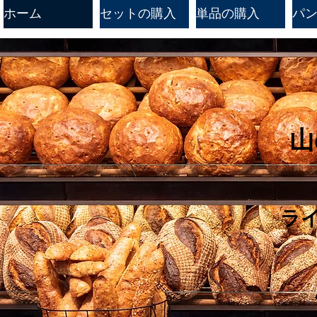
ホーム
セットの購入
単品の購入
パン工
山
ラ