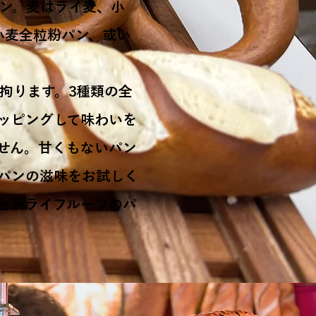
ン。麦はライ麦、小
小麦全粒粉パン、或い
拘ります。3種類の全
ッピングして味わいを
せん。甘くもないパン
パンの滋味をお試しく
とドライフルーツのパ