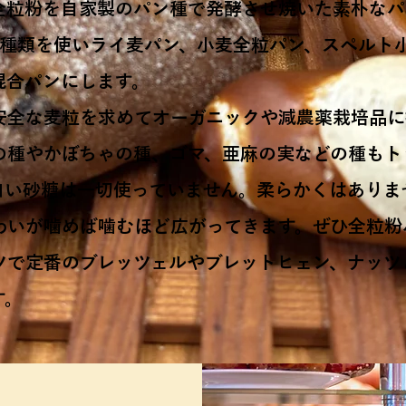
全粒粉を自家製のパン種で発酵させ焼いた素朴なパ
3種類を使いライ麦パン、小麦全粒パン、スペルト
混合パンにします。
安全な麦粒を求めてオーガニックや減農薬栽培品に
の種やかぼちゃの種、ゴマ、亜麻の実などの種もト
白い砂糖は一切使っていません。柔らかくはありま
わいが噛めば噛むほど広がってきます。ぜひ全粒粉
ツで定番のブレッツェルやブレットヒェン、ナッツ
す。