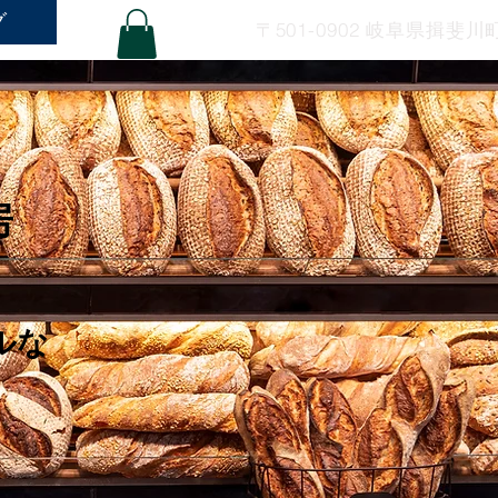
グ
〒501-0902 岐阜県揖斐川
房
ルな