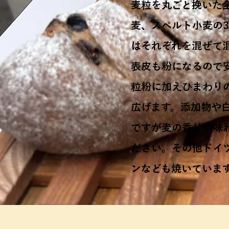
麦粒を丸ごと挽いた
麦、スペルト小麦の
はそれぞれを混ぜて
表皮も粉になるので
粒粉に加えひまわり
広げます。添加物や
ですが麦の香りや味
ださい。その他ドイ
ンなども焼いていま