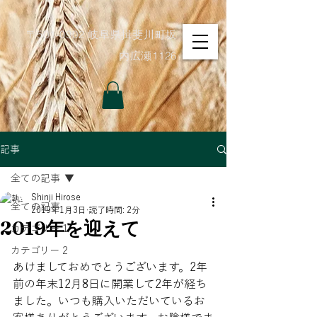
〒501-0902 岐阜県揖斐川町坂
内広瀬1126
記事
全ての記事
Shinji Hirose
全ての記事
2019年1月3日
読了時間: 2分
2019年を迎えて
カテゴリー 1
カテゴリー 2
あけましておめでとうございます。2年
前の年末12月8日に開業して2年が経ち
ました。いつも購入いただいているお