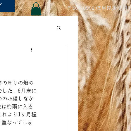
グ
〒501-0902 岐阜県揖斐川
房の周りの畑の
でした。6月末に
のの収穫しなか
麦は梅雨に入る
それより1ヶ月程
と重なってしま