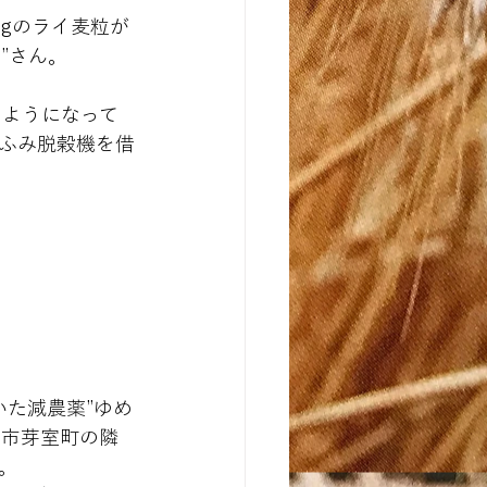
kgのライ麦粒が
”さん。
くようになって
足ふみ脱穀機を借
た減農薬”ゆめ
都市芽室町の隣
。