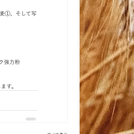
麦①、そして写
ク強力粉
します。