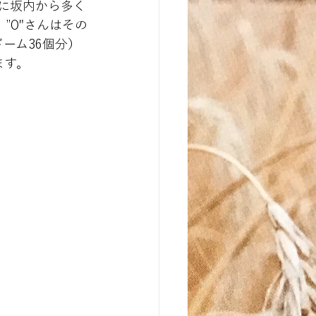
代に坂内から多く
”O"さんはその
ドーム36個分）
ます。