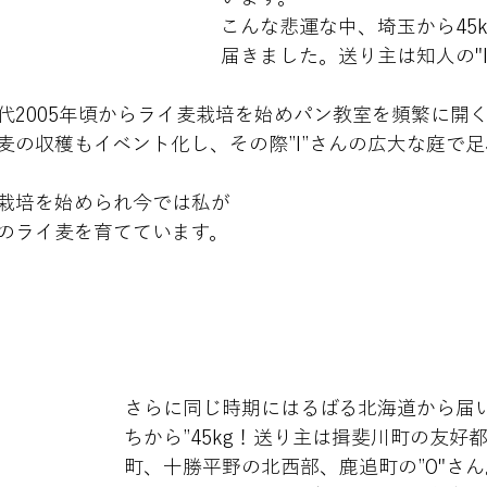
こんな悲運な中、埼玉から45
届きました。送り主は知人の"I
代2005年頃からライ麦栽培を始めパン教室を頻繁に開
麦の収穫もイベント化し、その際”I”さんの広大な庭で
栽培を始められ今では私が
のライ麦を育てています。
さらに同じ時期にはるばる北海道から届い
ちから”45kg！送り主は揖斐川町の友好
町、十勝平野の北西部、鹿追町の”O"さん