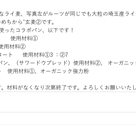
なライ麦、写真左がルーツが同じでも大粒の埼玉産ライ
ゆめちから”玄麦②です。
使ったコラボパン、以下です！
A：ライ麦100%パン	使用材料①
：小麦100%パン	使用材料②
C：全粒ミッシュブロート	使用材料①3 ：②7
パン、（サワードウブレッド）使用材料②、 オーガニッ
ト　使用材料①、オーガニック強力粉
す。材料がなくなり次第終了です。よろしくお願いいた