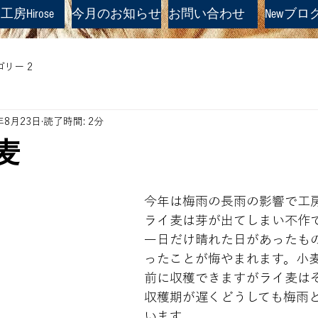
房Hirose
今月のお知らせ
お問い合わせ
Newブロ
リー 2
年8月23日
読了時間: 2分
新麦
今年は梅雨の長雨の影響で工
ライ麦は芽が出てしまい不作
一日だけ晴れた日があったも
ったことが悔やまれます。小
前に収穫できますがライ麦は
収穫期が遅くどうしても梅雨
います。