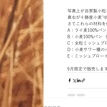
写真上が自家製小粒
真右が十勝産小麦”
さてこれらの材料を
B
D：小麦サワー種の
E：ミッシュブロー
9月限定で販売しま