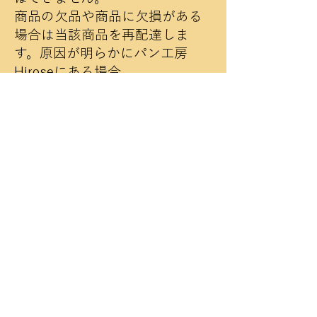
商品の欠品や商品に欠損がある
場合は当該商品を再配達しま
す。原因が明らかにパン工房
Hiroseにある場合
商品の販売条件 - 購入申し込み
有効期限、数量などの制限（該
当する場合のみ）
ウェブサイトに掲載されている限
り商品は制限なく購入できま
す。
商品代金以外の料金 - 商品代金
や配送料以外に消費者が負担す
る料金（該当する場合のみ）
通常配送に対し冷凍配送の場合
には300円の追加料金が発生しま