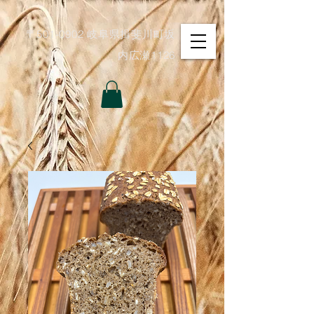
〒501-0902 岐阜県揖斐川町坂
内広瀬1126