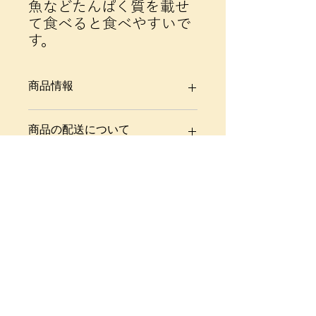
魚などたんぱく質を載せ
て食べると食べやすいで
す。
商品情報
材料：自家製サワー種、有機ライ麦全
商品の配送について
粒粉（北米産）、無農薬栽培ライ麦全
粒粉（埼玉県産）、有機もち麦、有機
配送地域によって料金、お届け日が異
押し麦、有機オートミール、塩
なります。ご希望のお届け日に間に合
うよう手配します。送料は納品書を参
照ください