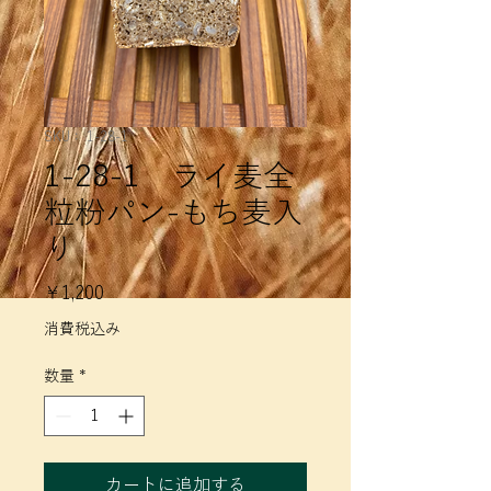
SKU： 1-28-1
1-28-1 ライ麦全
粒粉パン-もち麦入
り
価
￥1,200
格
消費税込み
数量
*
カートに追加する