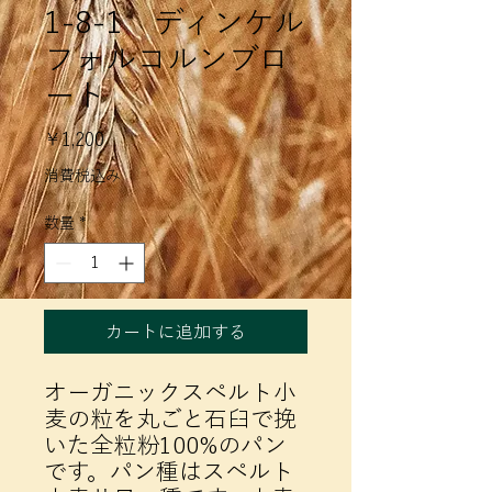
1-8-1 ディンケル
フォルコルンブロ
ート
価
￥1,200
格
消費税込み
数量
*
カートに追加する
オーガニックスペルト小
麦の粒を丸ごと石臼で挽
いた全粒粉100%のパン
です。パン種はスペルト