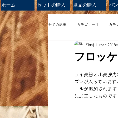
ホーム
セットの購入
単品の購入
パン工
全ての記事
カテゴリー 1
カテゴ
Shinji Hirose
2018
フロッケ
ライ麦粉と小麦強力
ズンが入っています
ールが追加されます
に加工したものです