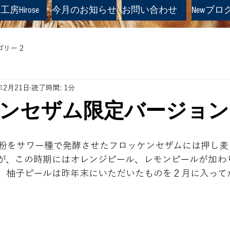
房Hirose
今月のお知らせ
お問い合わせ
Newブロ
リー 2
年2月21日
読了時間: 1分
ンセザム限定バージョン
粉をサワー種で発酵させたフロッケンセザムには押し麦
が、この時期にはオレンジピール、レモンピールが加わ
。柚子ピールは昨年末にいただいたものを２月に入って
。