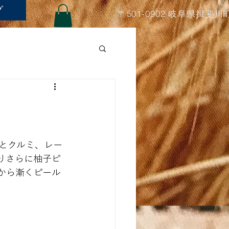
グ
〒501-0902 岐阜県揖斐川
とクルミ、レー
りさらに柚子ピ
から漸くピール